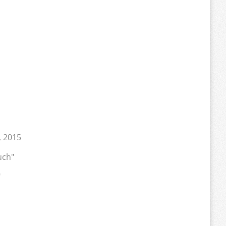
, 2015
uch"
"