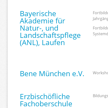
Bayerische
Fortbil
Akademie für
Jahrgäng
Natur-, und
Fortbild
Landschaftspflege
Systemd
(ANL), Laufen
Bene München e.V.
Worksho
Erzbischöfliche
Bildungs
Fachoberschule