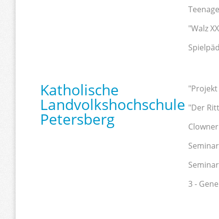
Teenage
"Walz XX
Spielpäd
Katholische
"Projekt
Landvolkshochschule
"Der Rit
Petersberg
Clowneri
Seminar 
Seminar
3 - Gen