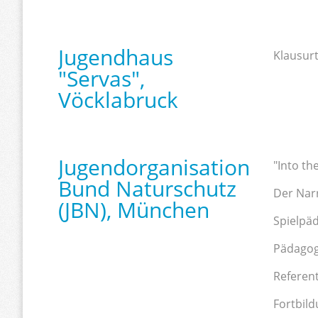
Jugendhaus
Klausur
"Servas",
Vöcklabruck
Jugendorganisation
"Into th
Bund Naturschutz
Der Narr
(JBN), München
Spielpäd
Pädagog
Referent
Fortbild