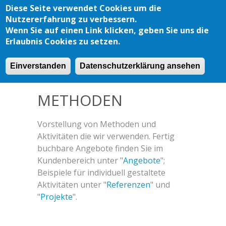
Skip to main content
Diese Seite verwendet Cookies um die
Nutzererfahrung zu verbessern.
Wenn Sie auf einen Link klicken, geben Sie uns die
Erlaubnis Cookies zu setzen.
METHODEN
Einverstanden
Datenschutzerklärung ansehen
METHODEN
Vorstellung von Methoden und
Aktivitäten die wir verwenden. Fertig
buchbare Angebote finden Sie im
Kundenbereich unter "
Angebote
";
Beispiele für individuell gestaltete
Aktivitäten unter "
Referenzen
" und
"
Projekte
".