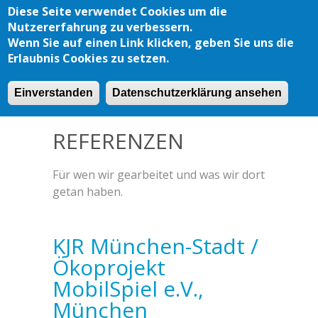
Skip to main content
Diese Seite verwendet Cookies um die
Nutzererfahrung zu verbessern.
Wenn Sie auf einen Link klicken, geben Sie uns die
Erlaubnis Cookies zu setzen.
KUNDEN
REFERENZEN
Einverstanden
Datenschutzerklärung ansehen
REFERENZEN
Für wen wir gearbeitet und was wir dort
getan haben.
KJR München-Stadt /
Ökoprojekt
MobilSpiel e.V.,
München